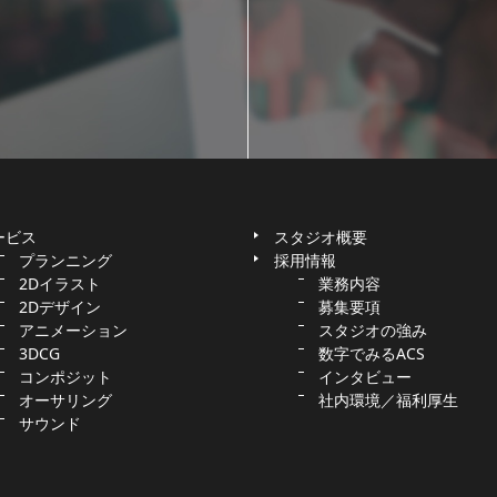
ービス
スタジオ概要
プランニング
採用情報
2Dイラスト
業務内容
2Dデザイン
募集要項
アニメーション
スタジオの強み
3DCG
数字でみるACS
コンポジット
インタビュー
オーサリング
社内環境／福利厚生
サウンド