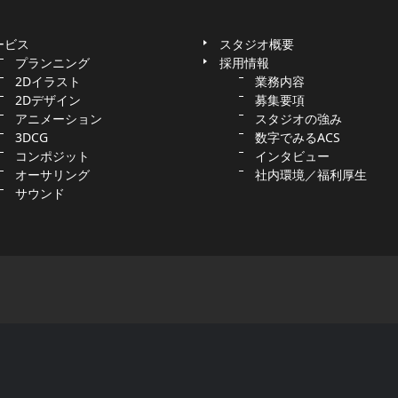
ービス
スタジオ概要
プランニング
採用情報
2Dイラスト
業務内容
2Dデザイン
募集要項
アニメーション
スタジオの強み
3DCG
数字でみるACS
コンポジット
インタビュー
オーサリング
社内環境／福利厚生
サウンド