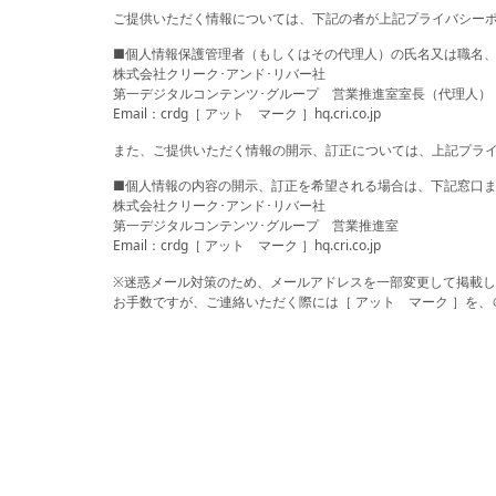
ご提供いただく情報については、下記の者が上記プライバシー
■個人情報保護管理者（もしくはその代理人）の氏名又は職名
株式会社クリーク･アンド･リバー社
第一デジタルコンテンツ･グループ 営業推進室室長（代理人）
Email：crdg［ アット マーク ］hq.cri.co.jp
また、ご提供いただく情報の開示、訂正については、上記プラ
■個人情報の内容の開示、訂正を希望される場合は、下記窓口
株式会社クリーク･アンド･リバー社
第一デジタルコンテンツ･グループ 営業推進室
Email：crdg［ アット マーク ］hq.cri.co.jp
※迷惑メール対策のため、メールアドレスを一部変更して掲載
お手数ですが、ご連絡いただく際には［ アット マーク ］を