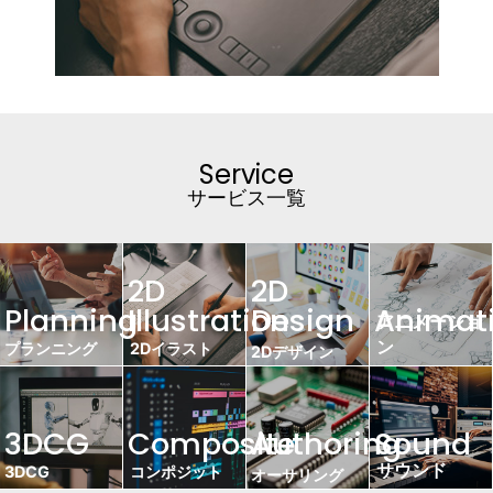
Service
サービス一覧
2D
2D
Planning
Illustration
Design
Animat
アニメーショ
ン
プランニング
2Dイラスト
2Dデザイン
3DCG
Composite
Authoring
Sound
サウンド
3DCG
コンポジット
オーサリング