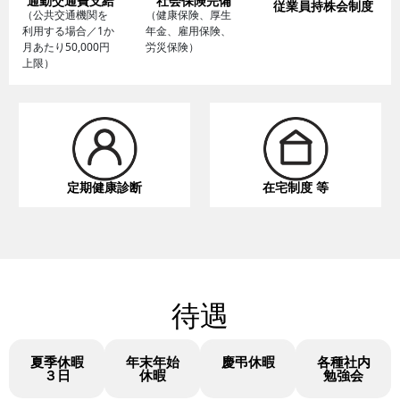
通勤交通費支給
社会保険完備
従業員持株会制度
（公共交通機関を
（健康保険、厚生
利用する場合／1か
年金、雇用保険、
月あたり50,000円
労災保険）
上限）
定期健康診断
在宅制度 等
待遇
夏季休暇
年末年始
慶弔休暇
各種社内
３日
休暇
勉強会